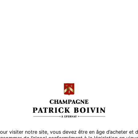
 un tataki de boeuf et ses graines
e tarte aux framboises et sa crème 
vanillée.
our visiter notre site, vous devez être en âge d’acheter et 