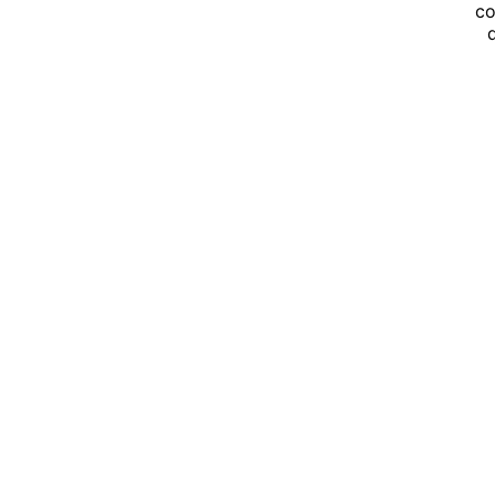
co
Cuvée Pierry
PREMIER CRU - MILLÉSIME 2020