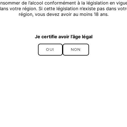
nsommer de l’alcool conformément à la législation en vigu
dans votre région. Si cette législation n’existe pas dans votr
région, vous devez avoir au moins 18 ans.
Cuvée Épernay
MILLÉSIME 2019
Je certifie avoir l’âge légal
OUI
NON
OUI
NON
Coll
Au fil du temps