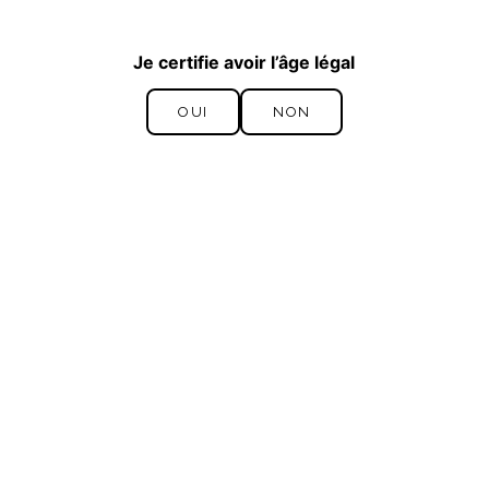
Je certifie avoir l’âge légal
Cuvée Rosy
PREMIER CRU
OUI
NON
OUI
NON
Notre newsletter
S'INSCRIRE